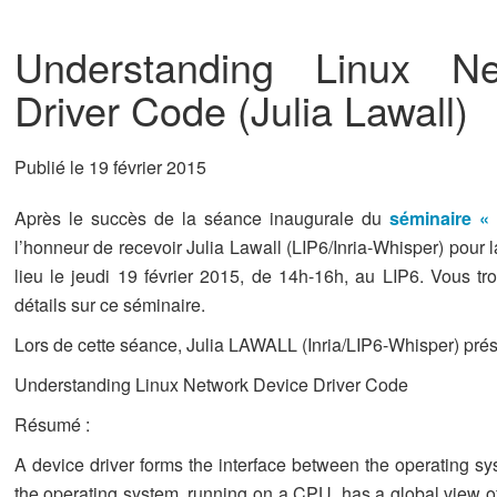
Understanding Linux Ne
Driver Code (Julia Lawall)
Publié le 19 février 2015
Après le succès de la séance inaugurale du
séminaire «
l’honneur de recevoir Julia Lawall (LIP6/Inria-Whisper) pour
lieu le jeudi 19 février 2015, de 14h-16h, au LIP6. Vous t
détails sur ce séminaire.
Lors de cette séance, Julia LAWALL (Inria/LIP6-Whisper) prés
Understanding Linux Network Device Driver Code
Résumé :
A device driver forms the interface between the operating sy
the operating system, running on a CPU, has a global view o