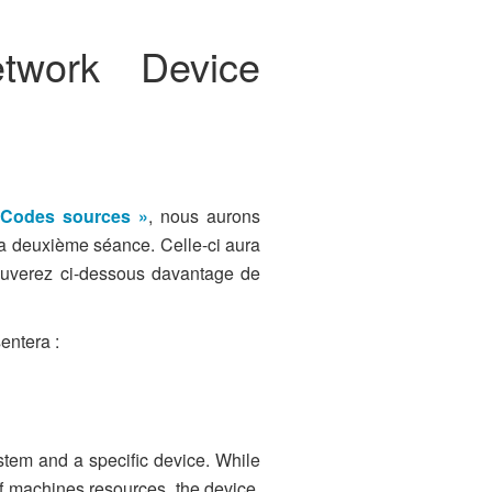
twork Device
 Codes sources »
, nous aurons
 la deuxième séance. Celle-ci aura
rouverez ci-dessous davantage de
entera :
stem and a specific device. While
f machines resources, the device,