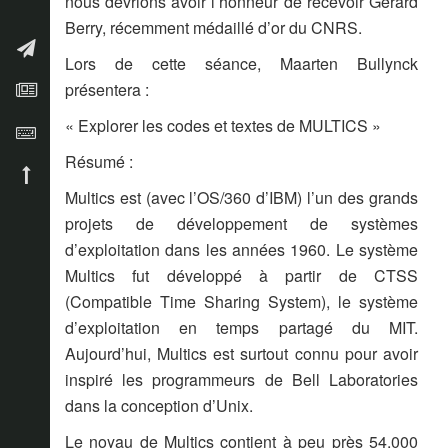
nous devrions avoir l’honneur de recevoir Gérard
Berry, récemment médaillé d’or du CNRS.
blog
Lors de cette séance, Maarten Bullynck
présentera :
actualités
« Explorer les codes et textes de MULTICS »
clavier
Résumé :
haut de page
Multics est (avec l’OS/360 d’IBM) l’un des grands
projets de développement de systèmes
d’exploitation dans les années 1960. Le système
Multics fut développé à partir de CTSS
(Compatible Time Sharing System), le système
d’exploitation en temps partagé du MIT.
Aujourd’hui, Multics est surtout connu pour avoir
inspiré les programmeurs de Bell Laboratories
dans la conception d’Unix.
Le noyau de Multics contient à peu près 54.000