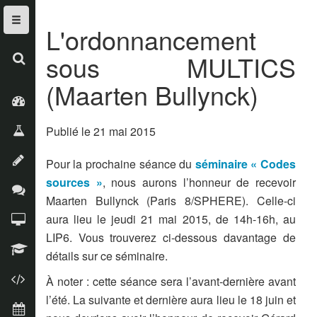
L'ordonnancement
sous MULTICS
rechercher
(Maarten Bullynck)
à propos
Publié le 21 mai 2015
recherche
publications
Pour la prochaine séance du
séminaire « Codes
sources »
, nous aurons l’honneur de recevoir
exposés
Maarten Bullynck (Paris 8/SPHERE). Celle-ci
aura lieu le jeudi 21 mai 2015, de 14h-16h, au
logiciels
LIP6. Vous trouverez ci-dessous davantage de
enseignement
détails sur ce séminaire.
codes sources
À noter : cette séance sera l’avant-dernière avant
l’été. La suivante et dernière aura lieu le 18 juin et
calendrier